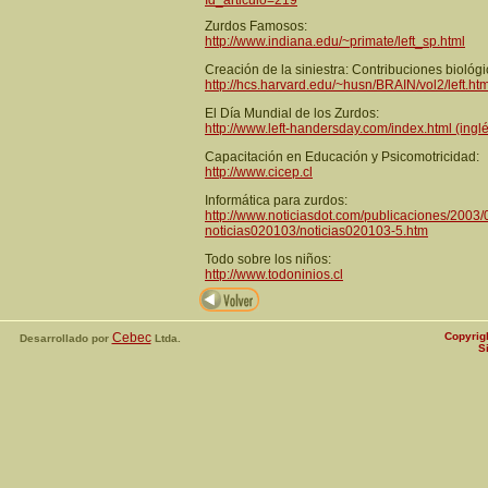
Id_articulo=219
Zurdos Famosos:
http://www.indiana.edu/~primate/left_sp.html
Creación de la siniestra: Contribuciones biológi
http://hcs.harvard.edu/~husn/BRAIN/vol2/left.htm
El Día Mundial de los Zurdos:
http://www.left-handersday.com/index.html (ingl
Capacitación en Educación y Psicomotricidad:
http://www.cicep.cl
Informática para zurdos:
http://www.noticiasdot.com/publicaciones/2003
noticias020103/noticias020103-5.htm
Todo sobre los niños:
http://www.todoninios.cl
Cebec
Copyrig
Desarrollado por
Ltda.
S