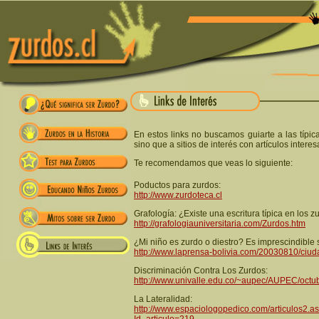
En estos links no buscamos guiarte a las típ
sino que a sitios de interés con artículos inter
Te recomendamos que veas lo siguiente:
Poductos para zurdos:
http://www.zurdoteca.cl
Grafología: ¿Existe una escritura típica en los 
http://grafologiauniversitaria.com/Zurdos.htm
¿Mi niño es zurdo o diestro? Es imprescindible 
http://www.laprensa-bolivia.com/20030810/ciu
Discriminación Contra Los Zurdos:
http://www.univalle.edu.co/~aupec/AUPEC/octu
La Lateralidad:
http://www.espaciologopedico.com/articulos2.a